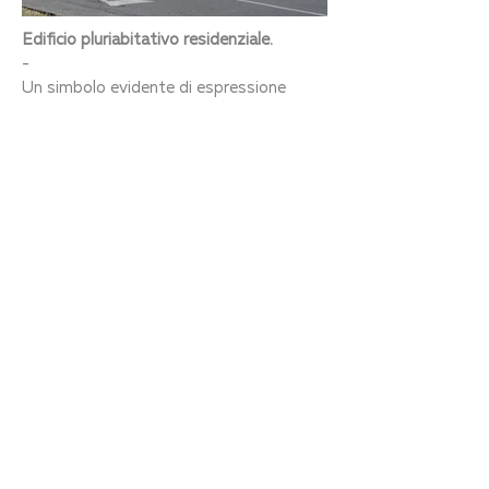
Edificio pluriabitativo residenziale.
-
Un simbolo evidente di espressione
postmoderna.
La rappresentazione di solidità è data
dall'uso dei materiali e dalle forme
geometriche che si sviluppano
verticalmente creando un gioco di pieni e
vuoti.
24122 Bergamo, Italia
Via G.D'Alzano 5
Tel:
035.220150
Email:
studio@gandolfimura.it