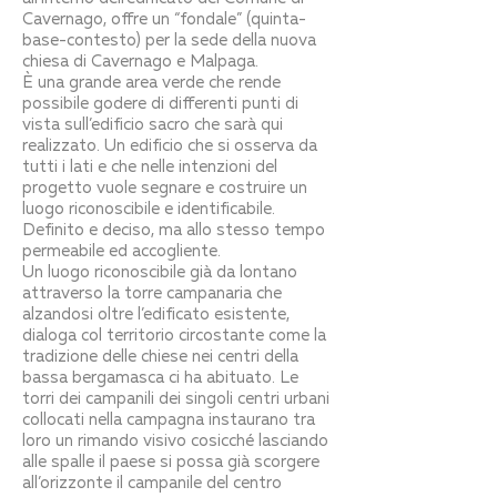
Cavernago, offre un “fondale” (quinta-
base-contesto) per la sede della nuova
chiesa di Cavernago e Malpaga.
È una grande area verde che rende
possibile godere di differenti punti di
vista sull’edificio sacro che sarà qui
realizzato. Un edificio che si osserva da
tutti i lati e che nelle intenzioni del
progetto vuole segnare e costruire un
luogo riconoscibile e identificabile.
Definito e deciso, ma allo stesso tempo
permeabile ed accogliente.
Un luogo riconoscibile già da lontano
attraverso la torre campanaria che
alzandosi oltre l’edificato esistente,
dialoga col territorio circostante come la
tradizione delle chiese nei centri della
bassa bergamasca ci ha abituato. Le
torri dei campanili dei singoli centri urbani
collocati nella campagna instaurano tra
loro un rimando visivo cosicché lasciando
alle spalle il paese si possa già scorgere
all’orizzonte il campanile del centro